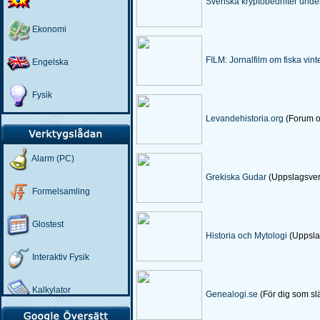
Svenska kryptobedrifter unde
Ekonomi
FILM: Jornalfilm om fiska vint
Engelska
Fysik
Levandehistoria.org
(Forum oc
Geografi
Alarm (PC)
Geologi
Grekiska Gudar
(Uppslagsver
Formelsamling
Hemkunskap
Glostest
Hemsida
Historia och Mytologi
(Uppslag
Interaktiv Fysik
Historia
Kalkylator
Idrott och Hälsa
Genealogi.se
(För dig som sl