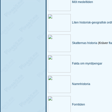
Möt medeltiden
Religion
Ritning & Bygge
Liten historisk-geografisk ordl
Samhällskunskap
Slöjd & Maskin
Skatternas historia
(Kräver
fl
Språk övriga
Svenska
Fakta om mynt/pengar
Teknik & EL
Namnhistoria
Trafik
Zoologi
Forntiden