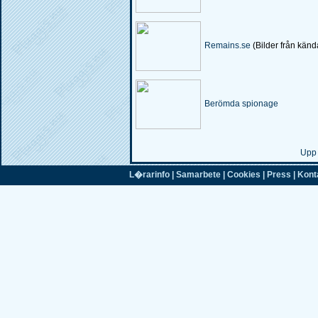
Remains.se
(Bilder från känd
Berömda spionage
Up
L�rarinfo
|
Samarbete
|
Cookies
|
Press
|
Kont