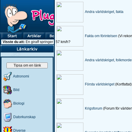
Andra världskriget, fakta
Fakta om förintelsen
(Vi rek
Visste du att:
En giraff springer i 57 km/h?
Andra världskriget, folkmord
Tipsa om en länk
Astronomi
Första världskriget
(Kortfattat)
Bild
Biologi
Krigsforum
(Forum för världen
Datorkunskap
Diverse