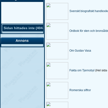
Mina Läxor
Juridik
Svenskt biografiskt handlexi
Mitt Schema
Kemi
M�ttkonverterare
Lärarens länkar
Ordbok för sten och bronsåld
Webbdisk
Matematik
Människosyn
Om Gustav Vasa
Meteorologi
Musik
Fakta om Tjernobyl
(Hel sida
Omvårdnad
Romerska siffror
Politik & Styrelse
Programmering