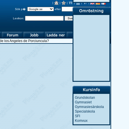
|
|
|
|
|
|
Sök p�:
efter
Lexikon:
de los Angeles de Porciuncula?
Grundskolan
Gymnasiet
Gymnasiesärskola
Specialskola
SFI
Komvux